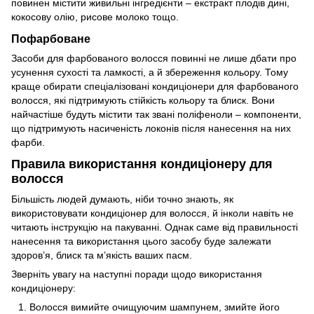
повинен містити живильні інгредієнти – екстракт плодів дині,
кокосову олію, рисове молоко тощо.
Пофарбоване
Засоби для фарбованого волосся повинні не лише дбати про
усунення сухості та ламкості, а й збереження кольору. Тому
краще обирати спеціалізовані кондиціонери для фарбованого
волосся, які підтримують стійкість кольору та блиск. Вони
найчастіше будуть містити так звані поліфеноли – компоненти,
що підтримують насиченість локонів після нанесення на них
фарби.
Правила використання кондиціонеру для
волосся
Більшість людей думають, ніби точно знають, як
використовувати кондиціонер для волосся, й інколи навіть не
читають інструкцію на пакуванні. Однак саме від правильності
нанесення та використання цього засобу буде залежати
здоров’я, блиск та м’якість ваших пасм.
Зверніть увагу на наступні поради щодо використання
кондиціонеру:
Волосся вимийте очищуючим шампунем, змийте його