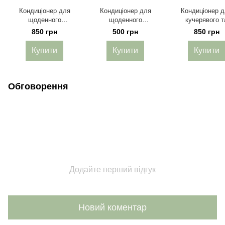
Кондиціонер для
Кондиціонер для
Кондиціонер 
щоденного
щоденного
кучерявого т
використання Mimare
використання Mimare
хвилястого вол
850 грн
500 грн
850 грн
Frequent Use
Frequent Use
Mimare Curly Me
Conditioner 480 мл
Conditioner 200 мл
Co-Wash Conditi
Купити
Купити
Купити
480 мл
Обговорення
Додайте перший відгук
Новий коментар