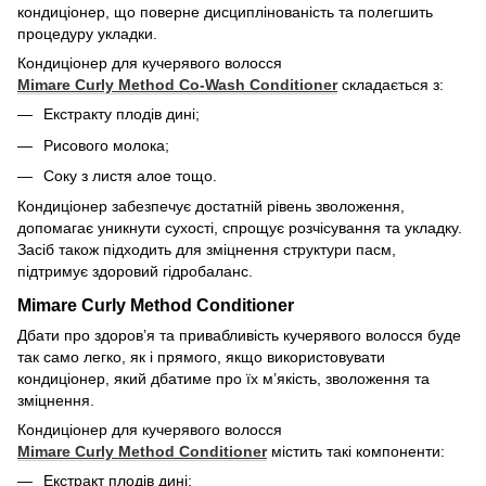
кондиціонер, що поверне дисциплінованість та полегшить
процедуру укладки.
Кондиціонер для кучерявого волосся
Mimare
Curly
Method
Co
-
Wash
Conditioner
складається з:
Екстракту плодів дині;
Рисового молока;
Соку з листя алое тощо.
Кондиціонер забезпечує достатній рівень зволоження,
допомагає уникнути сухості, спрощує розчісування та укладку.
Засіб також підходить для зміцнення структури пасм,
підтримує здоровий гідробаланс.
Mimare Curly Method Conditioner
Дбати про здоров’я та привабливість кучерявого волосся буде
так само легко, як і прямого, якщо використовувати
кондиціонер, який дбатиме про їх м’якість, зволоження та
зміцнення.
Кондиціонер для кучерявого волосся
Mimare
Curly
Method
Conditioner
містить такі компоненти:
Екстракт плодів дині;