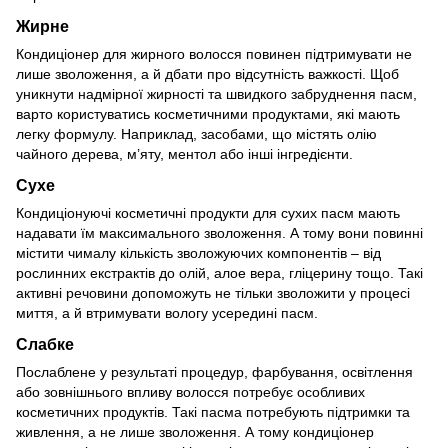
Жирне
Кондиціонер для жирного волосся повинен підтримувати не
лише зволоження, а й дбати про відсутність важкості. Щоб
уникнути надмірної жирності та швидкого забруднення пасм,
варто користуватись косметичними продуктами, які мають
легку формулу. Наприклад, засобами, що містять олію
чайного дерева, м’яту, ментол або інші інгредієнти.
Сухе
Кондиціонуючі косметичні продукти для сухих пасм мають
надавати їм максимального зволоження. А тому вони повинні
містити чималу кількість зволожуючих компонентів – від
рослинних екстрактів до олій, алое вера, гліцерину тощо. Такі
активні речовини допоможуть не тільки зволожити у процесі
миття, а й втримувати вологу усередині пасм.
Слабке
Послаблене у результаті процедур, фарбування, освітлення
або зовнішнього впливу волосся потребує особливих
косметичних продуктів. Такі пасма потребують підтримки та
живлення, а не лише зволоження. А тому кондиціонер