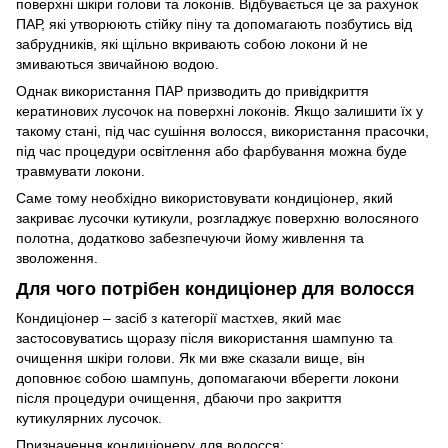
поверхні шкіри голови та локонів. Відбувається це за рахунок
ПАР, які утворюють стійку піну та допомагають позбутись від
забрудників, які щільно вкривають собою локони й не
змиваються звичайною водою.
Однак використання ПАР призводить до привідкриття
кератинових лусочок на поверхні локонів. Якщо залишити їх у
такому стані, під час сушіння волосся, використання прасочки,
під час процедури освітлення або фарбування можна буде
травмувати локони.
Саме тому необхідно використовувати кондиціонер, який
закриває лусочки кутикули, розгладжує поверхню волосяного
полотна, додатково забезпечуючи йому живлення та
зволоження.
Для чого потрібен кондиціонер для волосся
Кондиціонер – засіб з категорії мастхев, який має
застосовуватись щоразу після використання шампуню та
очищення шкіри голови. Як ми вже сказали вище, він
доповнює собою шампунь, допомагаючи вберегти локони
після процедури очищення, дбаючи про закриття
кутикулярних лусочок.
Призначення кондиціонеру для волосся: