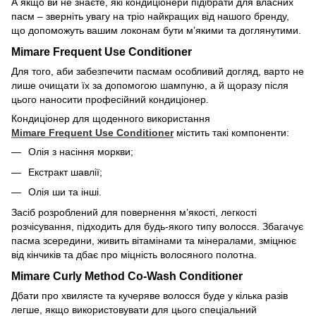
А якщо ви не знаєте, які кондиціонери підібрати для власних
пасм – зверніть увагу на тріо найкращих від нашого бренду,
що допоможуть вашим локонам бути м’якими та доглянутими.
Mimare Frequent Use Conditioner
Для того, аби забезпечити пасмам особливий догляд, варто не
лише очищати їх за допомогою шампуню, а й щоразу після
цього наносити професійний кондиціонер.
Кондиціонер для щоденного використання
Mimare
Frequent
Use
Conditioner
містить такі компоненти:
Олія з насіння моркви;
Екстракт шавлії;
Олія ши та інші.
Засіб розроблений для повернення м’якості, легкості
розчісування, підходить для будь-якого типу волосся. Збагачує
пасма зсередини, живить вітамінами та мінералами, зміцнює
від кінчиків та дбає про міцність волосяного полотна.
Mimare Curly Method Co-Wash Conditioner
Дбати про хвилясте та кучеряве волосся буде у кілька разів
легше, якщо використовувати для цього спеціальний