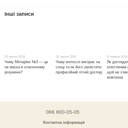
Інші записи
29 липня 2026
20 липня 2026
8 червня 2026
Чому Mimaplex №3 — це
Чому волосся вигорає на
Як доглядат
не маска в класичному
сонці та як його захистити:
освітленим
розумінні?
професійний літній догляд
щоб не з’я
жовтизна
066 800-05-05
Контактна інформація