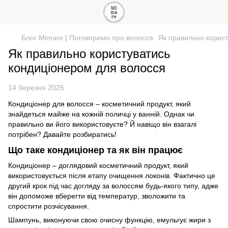
Блог Mimare | Поговоримо про волосся
Як правильно корис
Як правильно користуватись
кондиціонером для волосся
14 березня 2025
Кондиціонер для волосся – косметичний продукт, який
знайдеться майже на кожній поличці у ванній. Однак чи
правильно ви його використовуєте? Й навіщо він взагалі
потрібен? Давайте розбиратись!
Що таке кондиціонер та як він працює
Кондиціонер – доглядовий косметичний продукт, який
використовується після етапу очищення локонів. Фактично це
другий крок під час догляду за волоссям будь-якого типу, адже
він допоможе вберегти від температур, зволожити та
спростити розчісування.
Шампунь, виконуючи свою очисну функцію, емульгує жири з