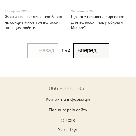
14 серпня 2025
29 липня 2025
Жовтизна – не лише про блонд:
Що таке незмивна сироватка
як сонце змінює тон волосся і
для волосся і чому обирати
що з цим робити
Mimare?
Назад
Вперед
1
з 4
066 800-05-05
Контактна інформація
Повна версія сайту
© 2026
Укр
Рус