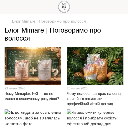
Блог Mimare | Поговоримо про волосся
Блог Mimare | Поговоримо про
волосся
29 липня 2026
20 липня 2026
Чому Mimaplex №3 — це не
Чому волосся вигорає на сонці
маска в класичному розумінні?
та як його захистити:
професійний літній догляд