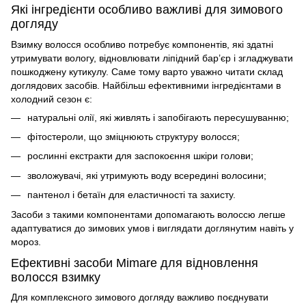
Які інгредієнти особливо важливі для зимового
догляду
Взимку волосся особливо потребує компонентів, які здатні
утримувати вологу, відновлювати ліпідний бар’єр і згладжувати
пошкоджену кутикулу. Саме тому варто уважно читати склад
доглядових засобів. Найбільш ефективними інгредієнтами в
холодний сезон є:
натуральні олії, які живлять і запобігають пересушуванню;
фітостероли, що зміцнюють структуру волосся;
рослинні екстракти для заспокоєння шкіри голови;
зволожувачі, які утримують воду всередині волосини;
пантенол і бетаїн для еластичності та захисту.
Засоби з такими компонентами допомагають волоссю легше
адаптуватися до зимових умов і виглядати доглянутим навіть у
мороз.
Ефективні засоби Mimare для відновлення
волосся взимку
Для комплексного зимового догляду важливо поєднувати