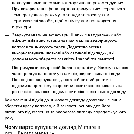
недосушеними пасмами категорично не рекомендується.
При використанні фена варто дотримуватися середнього
температурного режиму та завжди застосовувати
термозахисні засоби, щоб мінімізувати пошкодження
структури.
Звернути увагу на аксесуари. Шапки з натуральних або
якісних змішаних тканин значно менше електризують
волосся та знижують тертя. Додатково можна
використовувати шовкові або сатинові підкладки, які
допомагають зберегти гладкість і запобігти ламкості.
Підтримувати внутрішній баланс організму. Узимку волосся
часто реагує на нестачу вітамінів, жирних кислот і води.
Повноцінне харчування, достатній питний режим і
підтримка організму зсередини позитивно впливають на
ріст і якість волосся, підсилюючи дію зовнішнього догляду.
Комплексний підхід до зимового догляду дозволяє не лише
зберегти красу волосся, а й закласти основу для його
активного відновлення та здорового вигляду впродовж усього
року.
Чому варто купувати догляд Mimare в
офіційному магазині