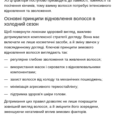
Усі ці фактори поступово призводять до ламкості, тьмяності та
посічення кінчиків, тому взимку волосся потребує інтенсивного
відновлення та зволоження.
Основні принципи відновлення волосся в
холодний сезон
Щоб повернути локонам здоровий вигляд, важливо
дотримуватися комплексної стратегії догляду. Вона має
включати не лише косметичні засоби, а й зміну звичок у
повсякденному догляді. Ключові принципи зимового
відновлення волосся виглядають так:
регулярне глибоке зволоження та живлення волосся;
використання масок і сироваток з відновлювальними
компонентами;
захист волосся від холоду та механічних пошкоджень;
мінімізація агресивного термостайлінгу;
підтримка здоров’я шкіри голови.
Дотримання цих правил дозволяє не лише покращити
зовнішній вигляд волосся, а й зміцнити його зсередини,
зменшуючи негативний вплив зимових факторів.