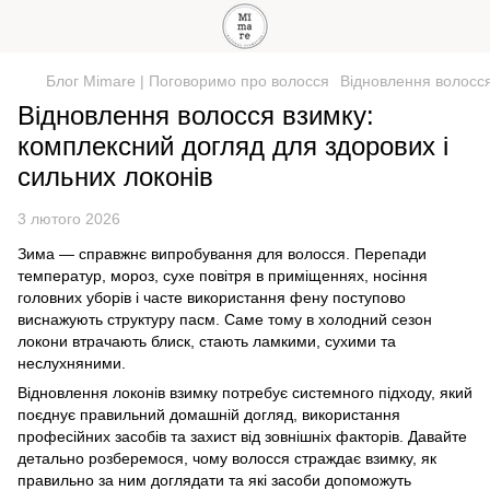
Блог Mimare | Поговоримо про волосся
Відновлення волосся
Відновлення волосся взимку:
комплексний догляд для здорових і
сильних локонів
3 лютого 2026
Зима — справжнє випробування для волосся. Перепади
температур, мороз, сухе повітря в приміщеннях, носіння
головних уборів і часте використання фену поступово
виснажують структуру пасм. Саме тому в холодний сезон
локони втрачають блиск, стають ламкими, сухими та
неслухняними.
Відновлення локонів взимку потребує системного підходу, який
поєднує правильний домашній догляд, використання
професійних засобів та захист від зовнішніх факторів. Давайте
детально розберемося, чому волосся страждає взимку, як
правильно за ним доглядати та які засоби допоможуть