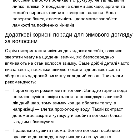
абіссінки глибоко проникає в структуру, не залишаючи
липкої плівки. У поєднанні з оліями авокадо, аргани та
жожоба сироватка живить і зміцнює волосся. Вона
повертає блиск, еластичність і допомагає запобігти
ламкості та посіченню кінчиків.
Додаткові корисні поради для зимового догляду
за волоссям
Окрім використання якісних доглядових засобів, важливо
звертати увагу на щоденні звички, які безпосередньо
впливають на стан волосся взимку. Саме дрібні деталі часто
визначають, наскільки швидко локони відновлюються та
зберігають здоровий вигляд у холодний сезон. Трихологи
рекомендують:
Переглянути режим миття голови. Занадто гаряча вода
посилює сухість шкіри голови та пошкоджує захисний
ліпідний шар, тому взимку краще обирати теплу, а
наприкінці — злегка прохолодну воду. Такий контраст
допомагає закрити кутикулу й зробити волосся більш
гладким і блискучим.
Правильно сушити пасма. Вологе волосся особливо
вразливе до холоду, тому виходити на вулицю з