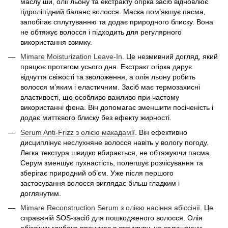
маслу ши, олії льону та екстракту огірка засіб відновлює
гідроліпідний баланс волосся. Маска пом’якшує пасма,
запобігає сплутуванню та додає природного блиску. Вона
не обтяжує волосся і підходить для регулярного
використання взимку.
Mimare Moisturization Leave-In
. Це незмивний догляд, який
працює протягом усього дня. Екстракт огірка дарує
відчуття свіжості та зволоження, а олія льону робить
волосся м’яким і еластичним. Засіб має термозахисні
властивості, що особливо важливо при частому
використанні фена. Він допомагає зменшити посіченість і
додає миттєвого блиску без ефекту жирності.
Serum Anti-Frizz з олією макадамії
. Він ефективно
дисциплінує неслухняне волосся навіть у вологу погоду.
Легка текстура швидко вбирається, не обтяжуючи пасма.
Серум зменшує пухнастість, полегшує розчісування та
зберігає природний об’єм. Уже після першого
застосування волосся виглядає більш гладким і
доглянутим.
Mimare Reconstruction Serum з олією насіння абіссінії
. Це
справжній SOS-засіб для пошкодженого волосся. Олія