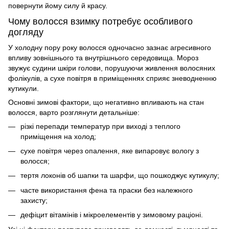
повернути йому силу й красу.
Чому волосся взимку потребує особливого
догляду
У холодну пору року волосся одночасно зазнає агресивного
впливу зовнішнього та внутрішнього середовища. Мороз
звужує судини шкіри голови, порушуючи живлення волосяних
фолікулів, а сухе повітря в приміщеннях сприяє зневодненню
кутикули.
Основні зимові фактори, що негативно впливають на стан
волосся, варто розглянути детальніше:
різкі перепади температур при виході з теплого
приміщення на холод;
сухе повітря через опалення, яке випаровує вологу з
волосся;
тертя локонів об шапки та шарфи, що пошкоджує кутикулу;
часте використання фена та праски без належного
захисту;
дефіцит вітамінів і мікроелементів у зимовому раціоні.