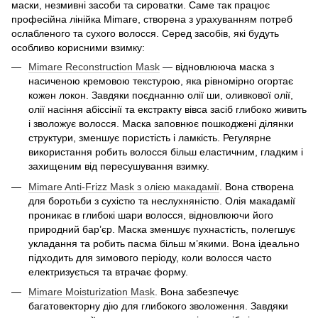
маски, незмивні засоби та сироватки. Саме так працює
професійна лінійка Mimare, створена з урахуванням потреб
ослабленого та сухого волосся. Серед засобів, які будуть
особливо корисними взимку:
Mimare Reconstruction Mask
— відновлююча маска з
насиченою кремовою текстурою, яка рівномірно огортає
кожен локон. Завдяки поєднанню олії ши, оливкової олії,
олії насіння абіссінії та екстракту вівса засіб глибоко живить
і зволожує волосся. Маска заповнює пошкоджені ділянки
структури, зменшує пористість і ламкість. Регулярне
використання робить волосся більш еластичним, гладким і
захищеним від пересушування взимку.
Mimare Anti-Frizz Mask з олією макадамії
. Вона створена
для боротьби з сухістю та неслухняністю. Олія макадамії
проникає в глибокі шари волосся, відновлюючи його
природний бар’єр. Маска зменшує пухнастість, полегшує
укладання та робить пасма більш м’якими. Вона ідеально
підходить для зимового періоду, коли волосся часто
електризується та втрачає форму.
Mimare Moisturization Mask
. Вона забезпечує
багатовекторну дію для глибокого зволоження. Завдяки