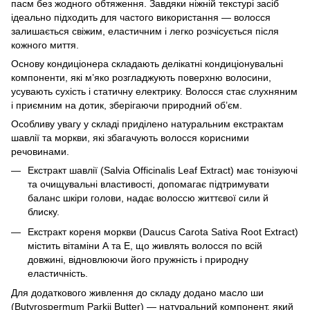
пасм без жодного обтяження. Завдяки ніжній текстурі засіб
ідеально підходить для частого використання — волосся
залишається свіжим, еластичним і легко розчісується після
кожного миття.
Основу кондиціонера складають делікатні кондиціонувальні
компоненти, які м’яко розгладжують поверхню волосини,
усувають сухість і статичну електрику. Волосся стає слухняним
і приємним на дотик, зберігаючи природний об’єм.
Особливу увагу у складі приділено натуральним екстрактам
шавлії та моркви, які збагачують волосся корисними
речовинами.
Екстракт шавлії (Salvia Officinalis Leaf Extract) має тонізуючі
та очищувальні властивості, допомагає підтримувати
баланс шкіри голови, надає волоссю життєвої сили й
блиску.
Екстракт кореня моркви (Daucus Carota Sativa Root Extract)
містить вітаміни А та Е, що живлять волосся по всій
довжині, відновлюючи його пружність і природну
еластичність.
Для додаткового живлення до складу додано масло ши
(Butyrospermum Parkii Butter) — натуральний компонент, який