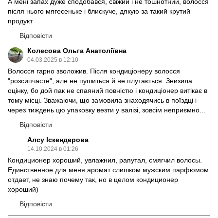
А мені запах дуже сподобався, свіжий і не тошнотний, волосся
після нього мягесеньке і блискуче, дякую за такий крутий
продукт
Відповісти
Колесова Ольга Анатоліївна
04.03.2025 в 12:10
Волосся гарно зволожив. Після кондиціонеру волосся
"розсипчасте", але не пушиться й не плутається. Знизила
оцінку, бо дой пак не спаяний повністю і кондиціонер витікає в
тому місці. Зважаючи, що замовила знаходячись в поїздці і
через тиждень цю упаковку везти у валізі, зовсім неприємно...
Відповісти
Алсу Іскендерова
14.10.2024 в 01:26
Кондиционер хороший, увлажнил, рапутал, смягчил волосы.
Единственное для меня аромат слишком мужским парфюмом
отдает, не знаю почему так, но в целом кондиционер
хороший)
Відповісти