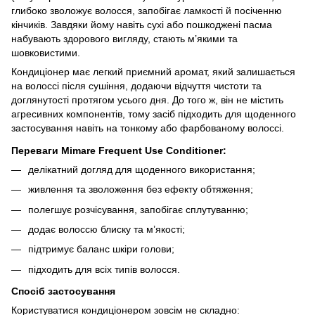
глибоко зволожує волосся, запобігає ламкості й посіченню
кінчиків. Завдяки йому навіть сухі або пошкоджені пасма
набувають здорового вигляду, стають м’якими та
шовковистими.
Кондиціонер має легкий приємний аромат, який залишається
на волоссі після сушіння, додаючи відчуття чистоти та
доглянутості протягом усього дня. До того ж, він не містить
агресивних компонентів, тому засіб підходить для щоденного
застосування навіть на тонкому або фарбованому волоссі.
Переваги Mimare Frequent Use Conditioner:
делікатний догляд для щоденного використання;
живлення та зволоження без ефекту обтяження;
полегшує розчісування, запобігає сплутуванню;
додає волоссю блиску та м’якості;
підтримує баланс шкіри голови;
підходить для всіх типів волосся.
Спосіб застосування
Користуватися кондиціонером зовсім не складно: