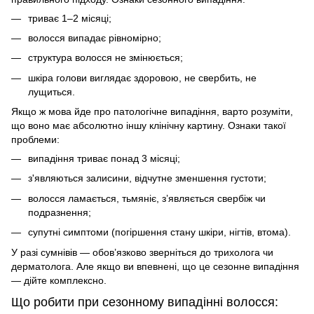
триває 1–2 місяці;
волосся випадає рівномірно;
структура волосся не змінюється;
шкіра голови виглядає здоровою, не свербить, не
лущиться.
Якщо ж мова йде про патологічне випадіння, варто розуміти,
що воно має абсолютно іншу клінічну картину. Ознаки такої
проблеми:
випадіння триває понад 3 місяці;
з'являються залисини, відчутне зменшення густоти;
волосся ламається, тьмяніє, з’являється свербіж чи
подразнення;
супутні симптоми (погіршення стану шкіри, нігтів, втома).
У разі сумнівів — обов’язково зверніться до трихолога чи
дерматолога. Але якщо ви впевнені, що це сезонне випадіння
— дійте комплексно.
Що робити при сезонному випадінні волосся: