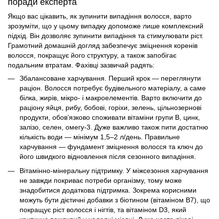
поради експерта
Якщо вас цікавить,
як зупинити випадіння волосся,
варто
зрозуміти, що у цьому випадку допоможе лише комплексний
підхід. Він дозволяє зупинити випадіння та стимулювати ріст.
Грамотний
домашній догляд
забезпечує
зміцнення коренів
волосся,
покращує його структуру, а також запобігає
подальним втратам. Фахівці зазвичай радять:
Збалансоване харчування. Перший крок — переглянути
раціон. Волосся потребує будівельного матеріалу, а саме
білка, жирів, мікро- і макроелементів. Варто включити до
раціону яйця, рибу, бобові, горіхи, зелень, цільнозернові
продукти, обов’язково споживати вітаміни групи B, цинк,
залізо, селен, омегу-3. Дуже важливо також пити достатню
кількість води — мінімум 1,5–2 л/день. Правильне
харчування — фундамент
зміцнення волосся
та ключ до
його швидкого відновлення після сезонного випадіння.
Вітамінно-мінеральну підтримку. У міжсезоння харчування
не завжди покриває потреби організму, тому може
знадобитися додаткова підтримка. Зокрема корисними
можуть бути дієтичні добавки з біотином (вітаміном В7), що
покращує ріст волосся і нігтів, та вітаміном D3, який