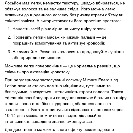
Лосьйон має легку, немастку текстуру, швидко вбирається, не
обтяжує волосся та не залишає слідів. Його можна легко
включити до щоденного догляду без ризику втрати об’єму чи
свіжості зачіски. А використовувати його простіше простого:
Нанесіть засіб рівномірно на чисту шкіру голови.
Проведіть легкий масаж кінчиками пальців — це
покращить всмоктування та активізує кровообіг.
Не змивайте. Розчешіть волосся та продовжуйте сушіння
або природне висихання.
Можливе легке почервоніння — це нормальна реакція, що
свідчить про активацію кровотоку.
При регулярному застосуванні лосьону
Mimare Energizing
Lotion
локони стають помітно міцнішими, густішими та
блискучими, знижується інтенсивність втрати волосся. Також
ефект від лосьйону проти випадіння
включає й вплив на шкіру
голови - вона стає більш здоровою, збалансованою та
зволоженою. Багато користувачів відзначають, що вже через
10-14 днів можна помітити
як швидко діє лосьйон -
інтенсивність випадіння значно зменшується.
Для досягнення максимального ефекту рекомендовано