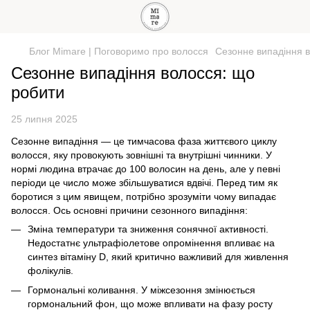
Блог Mimare | Поговоримо про волосся
Сезонне випадіння 
Сезонне випадіння волосся: що
робити
25 липня 2025
Сезонне випадіння — це тимчасова фаза життєвого циклу
волосся, яку провокують зовнішні та внутрішні чинники. У
нормі людина втрачає до 100 волосин на день, але у певні
періоди це число може збільшуватися вдвічі. Перед тим як
боротися з цим явищем, потрібно зрозуміти
чому випадає
волосся.
Ось основні причини сезонного випадіння:
Зміна температури та зниження сонячної активності.
Недостатнє ультрафіолетове опромінення впливає на
синтез вітаміну D, який критично важливий для живлення
фолікулів.
Гормональні коливання. У міжсезоння змінюється
гормональний фон, що може впливати на фазу росту