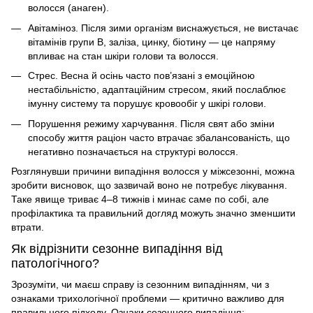
волосся (анаген).
Авітаміноз. Після зими організм виснажується, не вистачає
вітамінів групи B, заліза, цинку, біотину — це напряму
впливає на стан шкіри голови та волосся.
Стрес. Весна й осінь часто пов’язані з емоційною
нестабільністю, адаптаційним стресом, який послаблює
імунну систему та порушує кровообіг у шкірі голови.
Порушення режиму харчування. Після свят або зміни
способу життя раціон часто втрачає збалансованість, що
негативно позначається на структурі волосся.
Розглянувши
причини випадіння волосся
у міжсезонні, можна
зробити висновок, що зазвичай воно не потребує лікування.
Таке явище триває 4–8 тижнів і минає саме по собі, але
профілактика та правильний догляд можуть значно зменшити
втрати.
Як відрізнити сезонне випадіння від
патологічного?
Зрозуміти, чи маєш справу із сезонним випадінням, чи з
ознаками трихологічної проблеми — критично важливо для
правильного підходу. Ознаки сезонного випадіння: