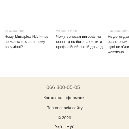
29 липня 2026
20 липня 2026
8 червня 2026
Чому Mimaplex №3 — це
Чому волосся вигорає на
Як доглядат
не маска в класичному
сонці та як його захистити:
освітленим
розумінні?
професійний літній догляд
щоб не з’я
жовтизна
066 800-05-05
Контактна інформація
Повна версія сайту
© 2026
Укр
Рус