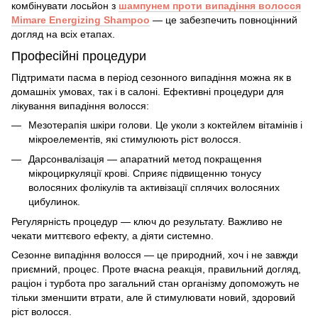
комбінувати лосьйон з
шампунем проти випадіння волосся
Mimare Energizing Shampoo
— це забезпечить повноцінний
догляд на всіх етапах.
Професійні процедури
Підтримати пасма в період сезонного випадіння можна як в
домашніх умовах, так і в салоні. Ефективні процедури для
лікування випадіння волосся
:
Мезотерапія шкіри голови. Це уколи з коктейлем вітамінів і
мікроелементів, які стимулюють ріст волосся.
Дарсонвалізація — апаратний метод покращення
мікроциркуляції крові. Сприяє підвищенню тонусу
волосяних фолікулів та активізації сплячих волосяних
цибулинок.
Регулярність процедур — ключ до результату. Важливо не
чекати миттєвого ефекту, а діяти системно.
Сезонне випадіння волосся — це природний, хоч і не завжди
приємний, процес. Проте вчасна реакція, правильний догляд,
раціон і турбота про загальний стан організму допоможуть не
тільки зменшити втрати, але й стимулювати новий, здоровий
ріст волосся.