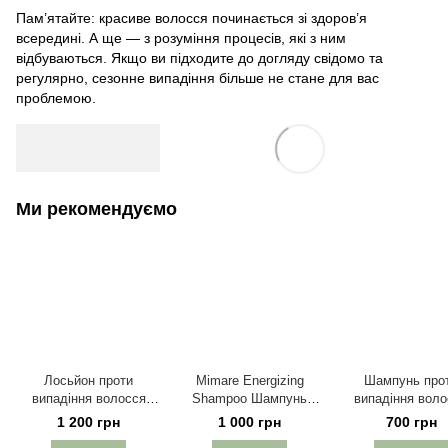
Пам’ятайте: красиве волосся починається зі здоров’я
всередині. А ще — з розуміння процесів, які з ним
відбуваються. Якщо ви підходите до догляду свідомо та
регулярно, сезонне випадіння більше не стане для вас
проблемою.
Ми рекомендуємо
Лосьйон проти
Mimare Energizing
Шампунь про
випадіння волосся
Shampoo Шампунь
випадіння вол
Mimare Energizing
проти випадіння
Mimare Energiz
1 200 грн
1 000 грн
700 грн
Lotion 125 мл
волосся 480 мл
Shampoo 200 