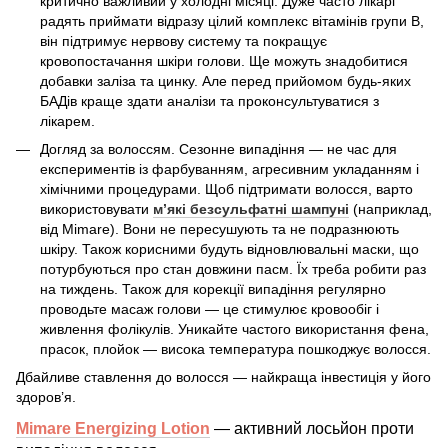
критично важливий у холодні місяці. Дуже часто лікарі
радять приймати відразу цілий комплекс вітамінів групи B,
він підтримує нервову систему та покращує
кровопостачання шкіри голови. Ще можуть знадобитися
добавки заліза та цинку. Але перед прийомом будь-яких
БАДів краще здати аналізи та проконсультуватися з
лікарем.
Догляд за волоссям
. Сезонне випадіння — не час для
експериментів із фарбуванням, агресивним укладанням і
хімічними процедурами. Щоб підтримати волосся, варто
використовувати
м’які безсульфатні шампуні
(наприклад,
від Mimare). Вони не пересушують та не подразнюють
шкіру. Також корисними будуть відновлювальні маски, що
потурбуються про стан довжини пасм. Їх треба робити раз
на тиждень. Також для корекції випадіння регулярно
проводьте масаж голови — це стимулює кровообіг і
живлення фолікулів. Уникайте частого використання фена,
прасок, плойок — висока температура пошкоджує волосся.
Дбайливе ставлення до волосся — найкраща інвестиція у його
здоров’я.
Mimare Energizing Lotion
— активний лосьйон проти