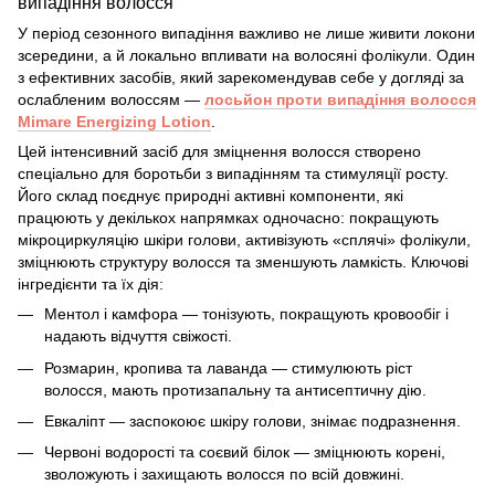
випадіння волосся
У період сезонного випадіння важливо не лише живити локони
зсередини, а й локально впливати на волосяні фолікули. Один
з ефективних засобів, який зарекомендував себе у догляді за
ослабленим волоссям —
лосьйон проти випадіння волосся
Mimare
Energizing Lotion
.
Цей інтенсивний
засіб для зміцнення волосся
створено
спеціально для боротьби з випадінням та стимуляції росту.
Його склад поєднує природні активні компоненти, які
працюють у декількох напрямках одночасно: покращують
мікроциркуляцію шкіри голови, активізують «сплячі» фолікули,
зміцнюють структуру волосся та зменшують ламкість. Ключові
інгредієнти та їх дія:
Ментол і камфора — тонізують, покращують кровообіг і
надають відчуття свіжості.
Розмарин, кропива та лаванда — стимулюють ріст
волосся, мають протизапальну та антисептичну дію.
Евкаліпт — заспокоює шкіру голови, знімає подразнення.
Червоні водорості та соєвий білок — зміцнюють корені,
зволожують і захищають волосся по всій довжині.