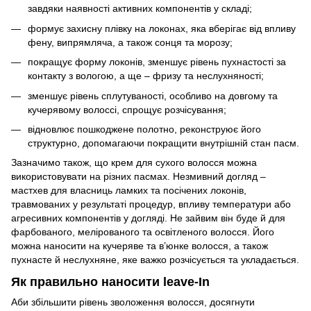
завдяки наявності активних компонентів у складі;
формує захисну плівку на локонах, яка вберігає від впливу
фену, випрямляча, а також сонця та морозу;
покращує форму локонів, зменшує рівень пухнастості за
контакту з вологою, а ще – фризу та неслухняності;
зменшує рівень сплутуваності, особливо на довгому та
кучерявому волоссі, спрощує розчісування;
відновлює пошкоджене полотно, реконструює його
структурно, допомагаючи покращити внутрішній стан пасм.
Зазначимо також, що крем для сухого волосся можна
використовувати на різних пасмах. Незмивний догляд –
мастхев для власниць ламких та посічених локонів,
травмованих у результаті процедур, впливу температури або
агресивних компонентів у догляді. Не зайвим він буде й для
фарбованого, мелірованого та освітленого волосся. Його
можна наносити на кучеряве та в’юнке волосся, а також
пухнасте й неслухняне, яке важко розчісується та укладається.
Як правильно наносити leave-In
Аби збільшити рівень зволоження волосся, досягнути