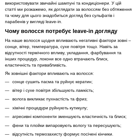
використовувати звичайні шампуні та кондиціонери. У цій
статті ми розкажемо, як доглядати за волоссям без обтяження
та чому для цього знадобиться догляд без сульфатів і
парабенів у вигляді leave-in.
Чому волосся потребує leave-in догляду
На наше волосся щодня впливають негативні фактори зовні –
сонце, вітер, температура, сухе повітря тощо. Навіть за
відсутності термічного впливу, укладання, фарбування та
інших процедур, локони все одно втрачають блиск,
еластичність та привабливість.
Як зовнішні фактори впливають на волосся:
сонце сушить пасма та руйнує кератин;
вітер і сухе повітря збільшують ламкість;
волога викликає пухнастість та фриз;
хімічні процедури руйнують кутикулу;
агресивні компоненти зменшують еластичність та блиск;
фени та плойки випаровують вологу та пересушують;
відсутність термозахисту формує посічені кінчики.