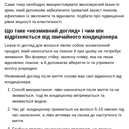
Саме тому необхідно використовувати зволожуючий leave-in
крем, який допоможе забезпечити тривалий захист локонів,
ефективно їх зволожити та відновити, подбати про підвищення
рівня міцності та еластичності.
Що таке «незмивний догляд» і чим він
відрізняється від звичайного кондиціонера
Leave-in догляд для волосся являє собою косметичний
продукт, який наноситься на локони й при цьому не потребує
змивання. Він формує стійку, захисну плівку, яка не лише
відновлює локони, а й допомагає вберегти їх та утримати
вологу усередині.
Незмивний догляд після миття голови має свої відмінності від
кондиціонера:
Спосіб використання: лівін наноситься після миття та не
змивається, тоді як кондиціонер витримується та
змивається водою.
Час дії: кондиціонер тримається на волоссі 5-10 хвилин під
час нанесення, а лівін впливає на пасма до наступного їх
миття.
Глибина впливу: кондиціонери впливають на локони