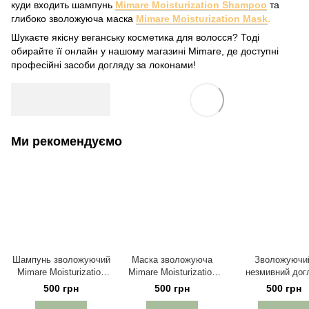
куди входить шампунь
Mimare Moisturization Shampoo
та
глибоко зволожуюча маска
Mimare Moisturization Mask
.
Шукаєте якісну веганську косметика для волосся? Тоді
обирайте її онлайн у нашому магазині Mimare, де доступні
професійні засоби догляду за локонами!
Ми рекомендуємо
Шампунь зволожуючий
Маска зволожуюча
Зволожуючи
Mimare Moisturization
Mimare Moisturization
незмивний дог
Shampoo 200 мл
Mask 200 мл
Mimare Moisturiz
500 грн
500 грн
500 грн
Leave-In 200 