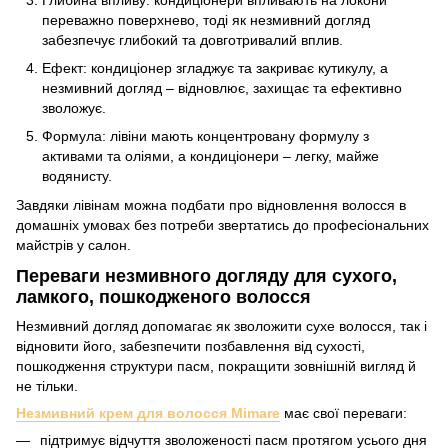
переважно поверхнево, тоді як незмивний догляд
забезпечує глибокий та довготривалий вплив.
Ефект: кондиціонер згладжує та закриває кутикулу, а
незмивний догляд – відновлює, захищає та ефективно
зволожує.
Формула: лівіни мають концентровану формулу з
активами та оліями, а кондиціонери – легку, майже
водянисту.
Завдяки лівінам можна подбати про відновлення волосся в
домашніх умовах без потреби звертатись до професіональних
майстрів у салон.
Переваги незмивного догляду для сухого,
ламкого, пошкодженого волосся
Незмивний догляд допомагає як зволожити сухе волосся, так і
відновити його, забезпечити позбавлення від сухості,
пошкодження структури пасм, покращити зовнішній вигляд й
не тільки.
Незмивний крем для волосся Mimare
має свої переваги:
підтримує відчуття зволоженості пасм протягом усього дня