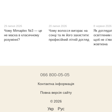
29 липня 2026
20 липня 2026
8 червня 2026
Чому Mimaplex №3 — це
Чому волосся вигорає на
Як доглядат
не маска в класичному
сонці та як його захистити:
освітленим
розумінні?
професійний літній догляд
щоб не з’я
жовтизна
066 800-05-05
Контактна інформація
Повна версія сайту
© 2026
Укр
Рус