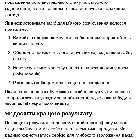
покращення його внутрішнього стану та глибокого
відновлення, варто правильно використовувати незмивний
догляд.
Як використовувати засіб для м’якого розчісування волосся
правильно:
Вимийте волосся шампунем, за бажанням скористайтесь
кондиціонером.
Обережно промокніть локони рушником, видаляючи зайву
вологу.
Невелику кількість засобу нанесіть на всю довжину пасм
(крім коренів).
Розчешіть гребінцем для кращого розподілення.
Після нанесення засобу можна спокійно висушувати волосся
та продовжувати укладку за необхідності, адже локони будуть
захищені від термічного впливу.
Як досягти кращого результату
Покращити результат та досягнути стійкішого ефекту можна,
якщо комбінувати між собою наші косметичні продукти. Ми
радимо користуватись серією для глибокого зволоження пасм,