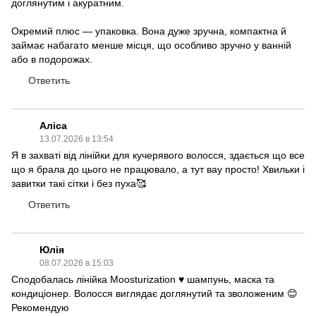
доглянутим і акуратним.
Окремий плюс — упаковка. Вона дуже зручна, компактна й
займає набагато менше місця, що особливо зручно у ванній
або в подорожах.
Ответить
Аліса
13.07.2026 в 13:54
Я в захваті від лінійки для кучерявого волосся, здається що все
що я брала до цього не працювало, а тут вау просто! Хвильки і
завитки такі сітки і без пуха🥰
Ответить
Юлія
08.07.2026 в 15:03
Сподобалась лінійка Moosturization ♥️ шампунь, маска та
кондиціонер. Волосся виглядає доглянутий та зволоженим 😊
Рекомендую