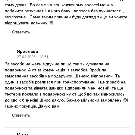
тому доказ ! Бо саме на пошкодженому волоссі можна
побачити результат. І я його бачу , волосся без пухнастості ,
зволожене . Саме таким повинен буду догляд якщо ви хочете
відрощувати довжину !!!!!
Ответить
Ярослава
27.02.2026 в 18:51
За засоби на жаль відгук не лишу, так як купувала на
подарунок. А от за комунікація із залюбки. Зробила
замовлення засобів на подарунок. Швидко відправили. Та
один із засобів розлився при транспортуванні. І це ж засіб на
подарунок) та дівчата швидко відправили мені новий, та ще і
тестерів поклали в подарунок) ну от щоб всі так відносились
до своїх бізнесів! Щиро дякую. Бажаю мільйони замовлень 😊і
гарних покупців. Дякую вам!
Ответить
Мила