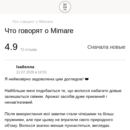
Что говорят о Mimare
Что говорят о Mimare
4.9
Сначала новые
72
отзыва
Ізабелла
21.07.2026 в 10:53
Я неймовірно задоволена цим доглядом! ❤️
Найбільше мені подобається те, що волосся набагато довше
залишається свіжим. Аромат засобів дуже приємний і
ненав’язливий.
Після використання мої завитки стали чіткішими та більш
пружними, але при цьому не втратили свого природного
об’єму. Волосся значно менше пухнаститься, виглядає