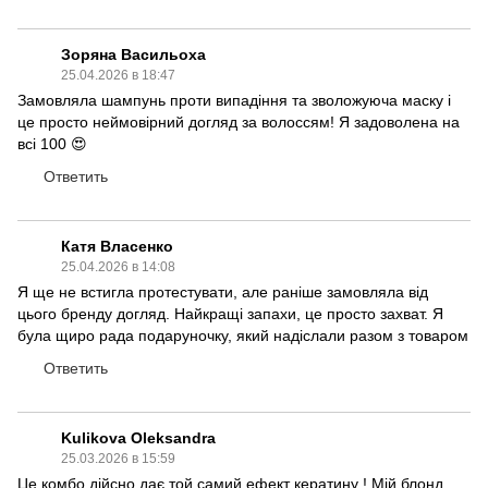
Зоряна Васильоха
25.04.2026 в 18:47
Замовляла шампунь проти випадіння та зволожуюча маску і
це просто неймовірний догляд за волоссям! Я задоволена на
всі 100 😍
Ответить
Катя Власенко
25.04.2026 в 14:08
Я ще не встигла протестувати, але раніше замовляла від
цього бренду догляд. Найкращі запахи, це просто захват. Я
була щиро рада подаруночку, який надіслали разом з товаром
Ответить
Kulikova Oleksandra
25.03.2026 в 15:59
Це комбо дійсно дає той самий ефект кератину ! Мій блонд