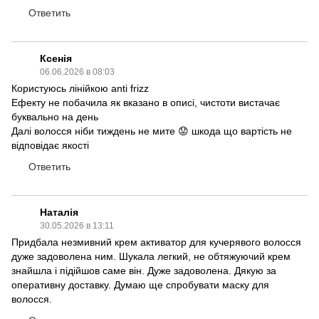
Ответить
Ксенія
06.06.2026 в 08:03
Користуюсь лінійкою anti frizz
Ефекту не побачила як вказано в описі, чистоти вистачає
буквально на день
Далі волосся ніби тиждень не мите 😟 шкода що вартість не
відповідає якості
Ответить
Наталія
30.05.2026 в 13:11
Придбала незмивний крем активатор для кучерявого волосся
дуже задоволена ним. Шукала легкий, не обтяжуючий крем
знайшла і підійшов саме він. Дуже задоволена. Дякую за
оперативну доставку. Думаю ще спробувати маску для
волосся.