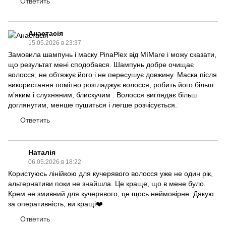
Ответить
Анастасія
15.05.2026 в 23:37
Замовила шампунь і маску PinaPlex від MíMare і можу сказати,
що результат мені сподобався. Шампунь добре очищає
волосся, не обтяжує його і не пересушує довжину. Маска після
використання помітно розгладжує волосся, робить його більш
м’яким і слухняним, блискучим . Волосся виглядає більш
доглянутим, менше пушиться і легше розчісується.
Ответить
Наталія
06.05.2026 в 18:22
Користуюсь лінійкою для кучерявого волосся уже не один рік,
альтернативи поки не знайшла. Це краще, що в мене було.
Крем не змивний для кучерявого, це щось неймовірне. Дякую
за оперативність, ви кращі❤️
Ответить