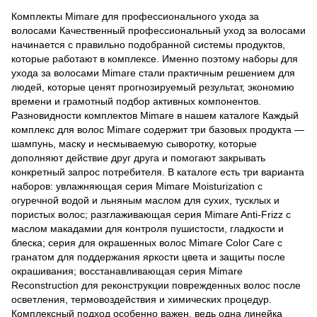
Комплекты Mimare для профессионального ухода за
волосами Качественный профессиональный уход за волосами
начинается с правильно подобранной системы продуктов,
которые работают в комплексе. Именно поэтому наборы для
ухода за волосами Mimare стали практичным решением для
людей, которые ценят прогнозируемый результат, экономию
времени и грамотный подбор активных компонентов.
Разновидности комплектов Mimare в нашем каталоге Каждый
комплекс для волос Mimare содержит три базовых продукта —
шампунь, маску и несмываемую сыворотку, которые
дополняют действие друг друга и помогают закрывать
конкретный запрос потребителя. В каталоге есть три варианта
наборов: увлажняющая серия Mimare Moisturization с
огуречной водой и льняным маслом для сухих, тусклых и
пористых волос; разглаживающая серия Mimare Anti-Frizz с
маслом макадамии для контроля пушистости, гладкости и
блеска; серия для окрашенных волос Mimare Color Care с
гранатом для поддержания яркости цвета и защиты после
окрашивания; восстанавливающая серия Mimare
Reconstruction для реконструкции поврежденных волос после
осветления, термовоздействия и химических процедур.
Комплексный подход особенно важен, ведь одна линейка