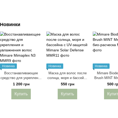
Новинки
Новинка
Новинка
Новинка
Восстанавливающее
Маска для волос после
Mimare Biode
средство для укрепления
солнца, моря и бассейна
Brush MINT Мя
и увлажнения волос
с UV-защитой Mimare
расчес
1 200 грн
550 грн
500 г
Mimare Mimaplex N3
Solar Defense
Купить
Купить
Купи