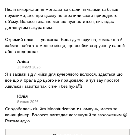
Після використання мої завитки стали чіткішими та більш
пружними, але при цьому не втратили свого природного
об’єму. Волосся значно менше пухнаститься, виглядає
доглянутим і акуратним.
Окремий плюс — упаковка. Вона дуже зручна, компактна й
займає набагато менше місця, що особливо зручно у ванній
або в подорожах.
Аліса
13 июля 2026
Я в захваті від лінійки для кучерявого волосся, здається що
все що я брала до цього не працювало, а тут вау просто!
Хвильки і завитки такі сітки і без пуха🥰
Юлія
8 июля 2026
Сподобалась лінійка Moosturization ♥️ шампунь, маска та
кондиціонер. Волосся виглядає доглянутий та зволоженим 😊
Рекомендую