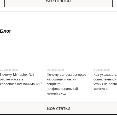
Все отзывы
Блог
29 июля 2026
20 июля 2026
8 июня 2026
Почему Mimaplex №3 —
Почему волосы выгорают
Как ухаживать
это не маска в
на солнце и как их
осветленными
классическом понимании?
защитить:
чтобы не появ
профессиональный
желтизна
летний уход
Все статьи