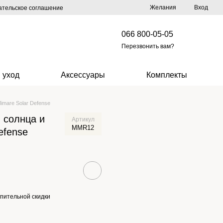
Желания
Вход
ательское соглашение
066 800-05-05
Перезвонить вам?
 уход
Аксессуары
Комплекты
imare Solar Defense
 солнца и
Артикул
MMR12
efense
пительной скидки