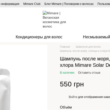
я информация
Mimare Club
Блог Mimare | Поговорим о волосах
Пользов
Кондиционеры для волос
Несмываемый
Главная
Шампуни для волос
Шампунь после моря, солнца и хлора M
Шампунь после моря,
хлора Mimare Solar D
В наличии
Оставить отзыв
550 грн
Войти
для отображения нако
%
Объём