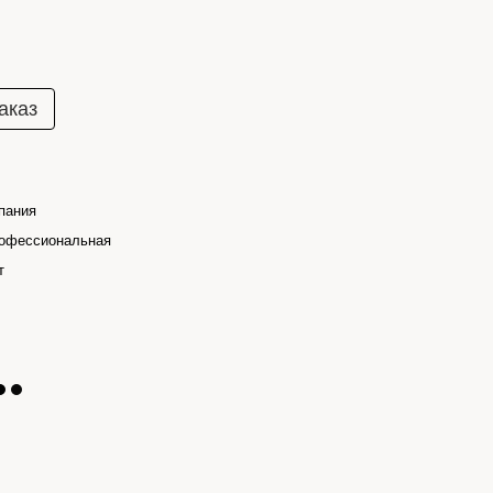
аказ
пания
офессиональная
т