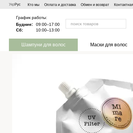
Перейти к основному контенту
Укр
Рус
Кто мы
Оплата и доставка
Обмен и возврат
Контактна
Что говорят о Mimare
Сотрудничество
График работы:
Будние:
09:00–17:00
Сб:
10:00–13:00
Шампуни для волос
Маски для волос