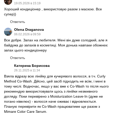
19.05.2026 в 15:19
Хороший кондиціонер , використовую разом з маскою. Все
супер))
Ответить
Olena Draganova
06.02.2026 в 09:59
Все добре. Запах на любителя. Мені він дуже солодкий, але я
байдужа до запахів в косметиці. Моя донька навпаки обожнює
запах цього кондиціонеру
Ответить
Катерина Борисова
26.11.2025 в 11:34
Взяла відразу всю лінійку для кучерявого волосся, в т.ч. Curly
Method Co-Wash. Дійсно, цей засіб підходить не всім, і мені в
тому числі. Водночас, якщо у вас вже є Co-Wash то після нього
рекомендую використовувати щось з лінійки незмивного
догляду. Поки перевірено з Moisturization Leave-In (дуже не
погано нівелює) - волосся наче оживає і відновлюється.
Планую перевірити як Co-Wash працюватиме ще разом з
Mimare Color Care Serum.