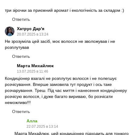
три зірочки за приємний аромат і екологічність за складом :)
Ответить
Хатрус Дар'я
20.07.2025 в 13:24
Не зрозуміла цей засіб, моє волосся не зволожував і не
розплутував
Ответить
Марта Михайлюк
13.07.2025 в 11:46
Кондиціонер взагалі не розплутує волосся і не полегшує
розчісування. Вперше замовила тут продукт і ось таке
розчарування. Треш. Під час миття і нанесення кондиціонеру
розчісую волосся, і дуже багато вириваю, бо розчісати
неможливо!!!
Ответить
Алла
22.07.2025 в 13:14
Марта Михайлюк, цей кондиціонер підходить для тонкого