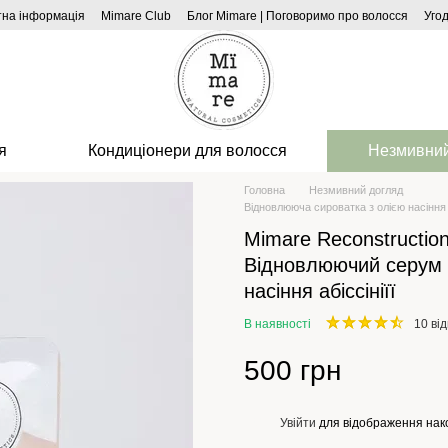
тна інформація
Mimare Club
Блог Mimare | Поговоримо про волосся
Уго
я
Кондиціонери для волосся
Незмивний
Головна
Незмивний догляд
Відновлююча сироватка з олією насіння а
Mimare Reconstructio
Відновлюючий серум 
насіння абіссініїї
В наявності
10 від
500 грн
Увійти
для відображення нак
%