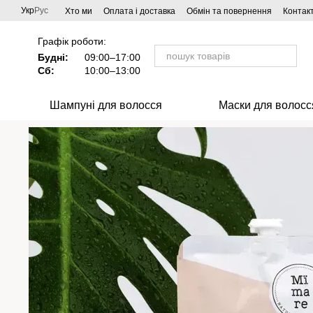
Перейти до основного контенту
Укр
Рус
Хто ми
Оплата і доставка
Обмін та повернення
Контак
Співпраця
Графік роботи:
Будні:
09:00–17:00
Сб:
10:00–13:00
Шампуні для волосся
Маски для волосс