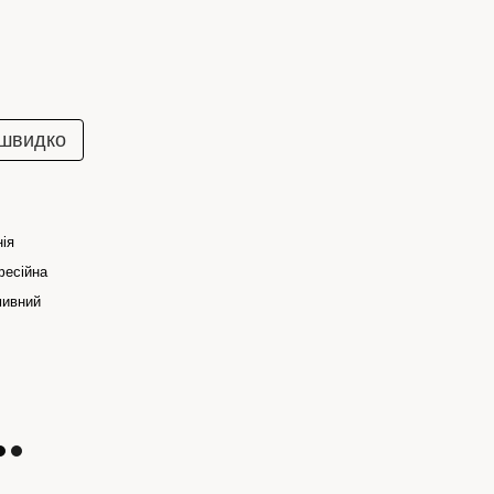
 швидко
нія
есійна
мивний