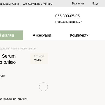
Бажання
Вхід
да користувача
Що кажуть про Mimare
066 800-05-05
Передзвонити вам?
 догляд
Аксесуари
Комплекти
біссініїї Reconstruction Serum
n Serum
Артикул
MMR7
з олією
гуків
опичувальної знижки