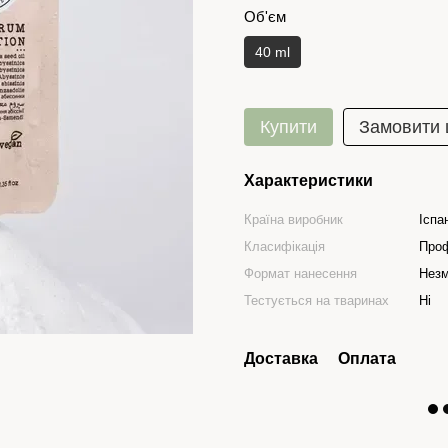
Об'єм
40 ml
Купити
Замовити
Характеристики
Країна виробник
Іспа
Класифікація
Проф
Формат нанесення
Нез
Тестується на тваринах
Ні
Доставка
Оплата