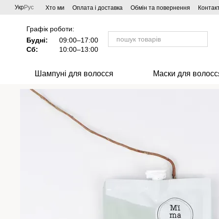
Перейти до основного контенту
Укр
Рус
Хто ми
Оплата і доставка
Обмін та повернення
Контак
Співпраця
Графік роботи:
Будні:
09:00–17:00
Сб:
10:00–13:00
Шампуні для волосся
Маски для волосс