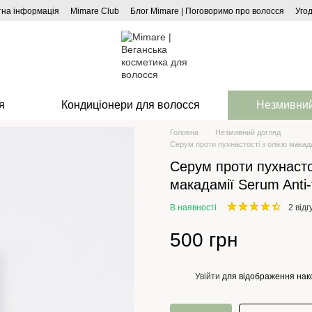
тна інформація
Mimare Club
Блог Mimare | Поговоримо про волосся
Уго
я
Кондиціонери для волосся
Незмивний
Головна
Незмивний догляд
Серум проти пухнастості з олією макадам
Серум проти пухнасто
макадамії Serum Anti-f
В наявності
2 відг
500 грн
Увійти
для відображення нак
%