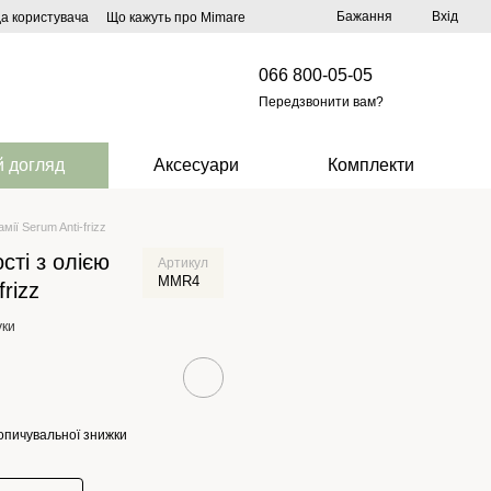
Бажання
Вхід
да користувача
Що кажуть про Mimare
066 800-05-05
Передзвонити вам?
 догляд
Аксесуари
Комплекти
ії Serum Anti-frizz
сті з олією
Артикул
MMR4
rizz
уки
опичувальної знижки