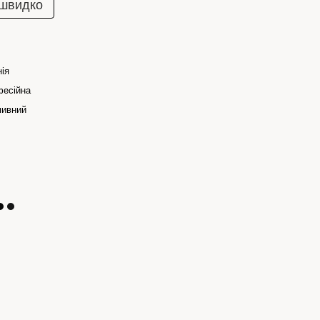
 швидко
нія
есійна
мивний