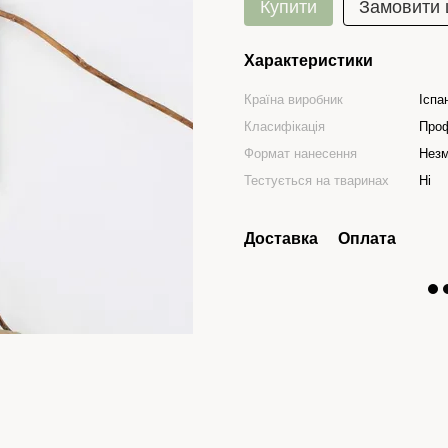
Купити
Замовити
Характеристики
Країна виробник
Іспа
Класифікація
Проф
Формат нанесення
Нез
Тестується на тваринах
Ні
Доставка
Оплата